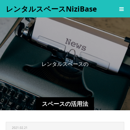
レンタルスペースNiziBase
レ
ン
タ
ル
ス
ペ
ー
ス
の
スペースの活用法
2021.02.21