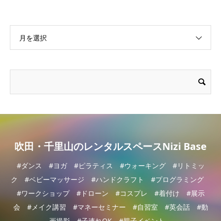
月を選択
吹田・千里山のレンタルスペースNizi Base
#ダンス #ヨガ #ピラティス #ウォーキング #リトミッ
ク #ベビーマッサージ #ハンドクラフト #プログラミング
#ワークショップ #ドローン #コスプレ #着付け #展示
会 #メイク講習 #マネーセミナー #自習室 #英会話 #動
画撮影 #子連れOK #親子イベント